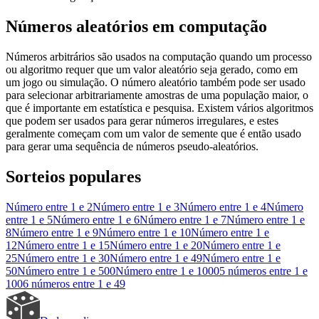
Números aleatórios em computação
Números arbitrários são usados na computação quando um processo
ou algoritmo requer que um valor aleatório seja gerado, como em
um jogo ou simulação. O número aleatório também pode ser usado
para selecionar arbitrariamente amostras de uma população maior, o
que é importante em estatística e pesquisa. Existem vários algoritmos
que podem ser usados para gerar números irregulares, e estes
geralmente começam com um valor de semente que é então usado
para gerar uma sequência de números pseudo-aleatórios.
Sorteios populares
Número entre 1 e 2
Número entre 1 e 3
Número entre 1 e 4
Número
entre 1 e 5
Número entre 1 e 6
Número entre 1 e 7
Número entre 1 e
8
Número entre 1 e 9
Número entre 1 e 10
Número entre 1 e
12
Número entre 1 e 15
Número entre 1 e 20
Número entre 1 e
25
Número entre 1 e 30
Número entre 1 e 49
Número entre 1 e
50
Número entre 1 e 500
Número entre 1 e 1000
5 números entre 1 e
100
6 números entre 1 e 49