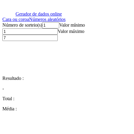
Gerador de dados online
Cara ou coroa
Números aleatórios
Número de sorteio(s)
Valor mínimo
Valor máximo
Resultado
:
-
Total
:
Média
: