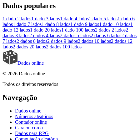
Dados populares
1 dado
2 lados
1 dado
3 lados
1 dado
4 lados
1 dado
5 lados
1 dado
6
lados
1 dado
7 lados
1 dado
8 lados
1 dado
9 lados
1 dado
10 lados
1
dado
12 lados
1 dado
20 lados
1 dado
100 lados
2 dados
2 lados
2
dados
3 lados
2 dados
4 lados
2 dados
5 lados
2 dados
6 lados
2 dados
7 lados
2 dados
8 lados
2 dados
9 lados
2 dados
10 lados
2 dados
12
lados
2 dados
20 lados
2 dados
100 lados
Dados online
© 2026 Dados online
Todos os direitos reservados
Navegação
Dados online
Números aleatórios
Contador online
Cara ou coroa
Dados para RPG
Computação aleatória