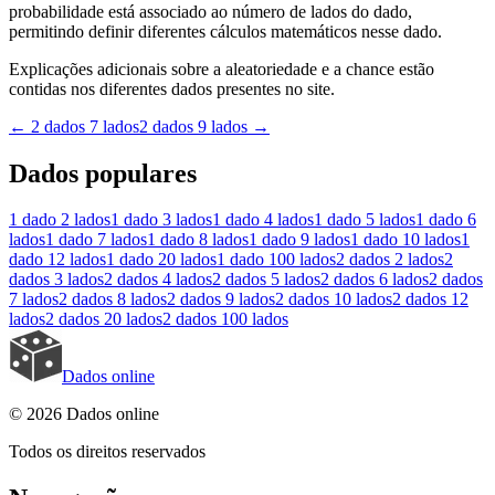
probabilidade está associado ao número de lados do dado,
permitindo definir diferentes cálculos matemáticos nesse dado.
Explicações adicionais sobre a aleatoriedade e a chance estão
contidas nos diferentes dados presentes no site.
←
2 dados 7 lados
2 dados 9 lados
→
Dados populares
1 dado
2 lados
1 dado
3 lados
1 dado
4 lados
1 dado
5 lados
1 dado
6
lados
1 dado
7 lados
1 dado
8 lados
1 dado
9 lados
1 dado
10 lados
1
dado
12 lados
1 dado
20 lados
1 dado
100 lados
2 dados
2 lados
2
dados
3 lados
2 dados
4 lados
2 dados
5 lados
2 dados
6 lados
2 dados
7 lados
2 dados
8 lados
2 dados
9 lados
2 dados
10 lados
2 dados
12
lados
2 dados
20 lados
2 dados
100 lados
Dados online
© 2026 Dados online
Todos os direitos reservados