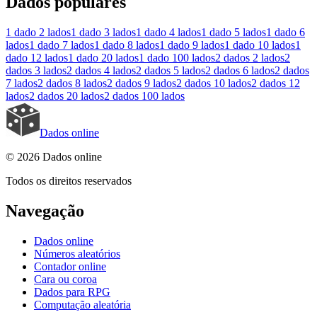
Dados populares
1 dado
2 lados
1 dado
3 lados
1 dado
4 lados
1 dado
5 lados
1 dado
6
lados
1 dado
7 lados
1 dado
8 lados
1 dado
9 lados
1 dado
10 lados
1
dado
12 lados
1 dado
20 lados
1 dado
100 lados
2 dados
2 lados
2
dados
3 lados
2 dados
4 lados
2 dados
5 lados
2 dados
6 lados
2 dados
7 lados
2 dados
8 lados
2 dados
9 lados
2 dados
10 lados
2 dados
12
lados
2 dados
20 lados
2 dados
100 lados
Dados online
© 2026 Dados online
Todos os direitos reservados
Navegação
Dados online
Números aleatórios
Contador online
Cara ou coroa
Dados para RPG
Computação aleatória