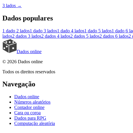
3 lados
→
Dados populares
1 dado
2 lados
1 dado
3 lados
1 dado
4 lados
1 dado
5 lados
1 dado
6 l
lados
2 dados
3 lados
2 dados
4 lados
2 dados
5 lados
2 dados
6 lados
2 
Dados online
© 2026 Dados online
Todos os direitos reservados
Navegação
Dados online
Números aleatórios
Contador online
Cara ou coroa
Dados para RPG
Computação aleatória