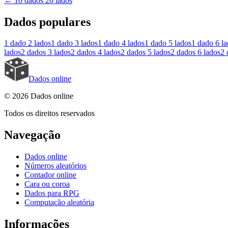
←
10 dados 20 lados
Dados populares
1 dado
2 lados
1 dado
3 lados
1 dado
4 lados
1 dado
5 lados
1 dado
6 l
lados
2 dados
3 lados
2 dados
4 lados
2 dados
5 lados
2 dados
6 lados
2 
Dados online
© 2026 Dados online
Todos os direitos reservados
Navegação
Dados online
Números aleatórios
Contador online
Cara ou coroa
Dados para RPG
Computação aleatória
Informações