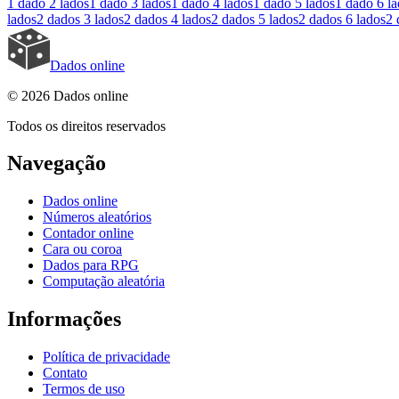
1 dado
2 lados
1 dado
3 lados
1 dado
4 lados
1 dado
5 lados
1 dado
6 l
lados
2 dados
3 lados
2 dados
4 lados
2 dados
5 lados
2 dados
6 lados
2 
Dados online
© 2026 Dados online
Todos os direitos reservados
Navegação
Dados online
Números aleatórios
Contador online
Cara ou coroa
Dados para RPG
Computação aleatória
Informações
Política de privacidade
Contato
Termos de uso