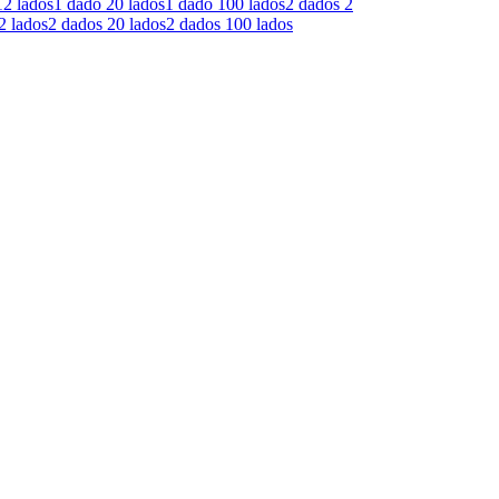
12 lados
1 dado
20 lados
1 dado
100 lados
2 dados
2
2 lados
2 dados
20 lados
2 dados
100 lados